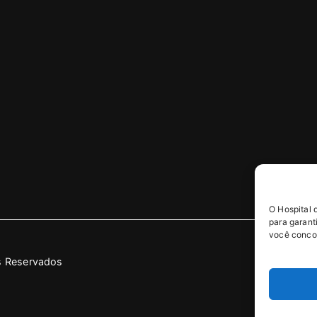
O Hospital 
para garant
você concor
os Reservados