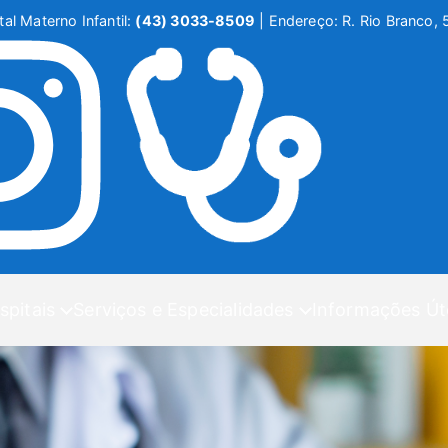
al Materno Infantil:
(43) 3033-8509
|
Endereço: R. Rio Branco, 
spitais
Serviços e Especialidades
Informações Út