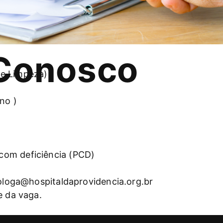
 Conosco
 de Limpeza)
no )
com deficiência (PCD)
ologa@hospitaldaprovidencia.org.br
e da vaga.