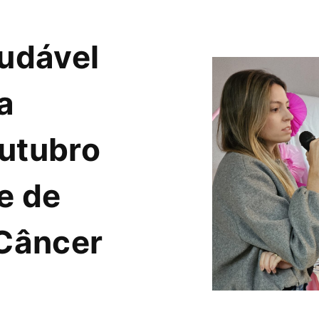
udável
a
utubro
e de
Câncer