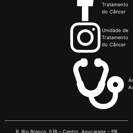
Tratamento
do Câncer
Unidade de
Tratamento
do Câncer
Á
Ad
R. Rio Branco, 518 – Centro, Apucarana – PR