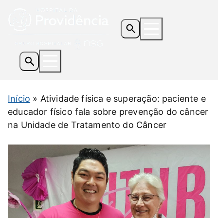
Os Hospitais
Início
»
Atividade física e superação: paciente e
Serviços e Especialidades
educador físico fala sobre prevenção do câncer
Informações Úteis
na Unidade de Tratamento do Câncer
Notícias
Contato
Doe Agora