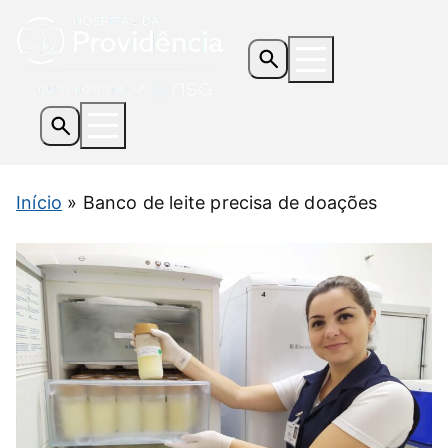
Os Hospitais
Início
»
Banco de leite precisa de doações
Serviços e Especialidades
Informações Úteis
Notícias
Contato
Doe Agora