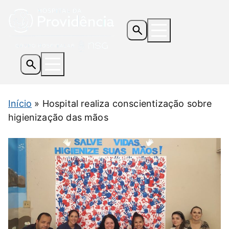
Os Hospitais
Início
»
Hospital realiza conscientização sobre
Serviços e Especialidades
higienização das mãos
Informações Úteis
Notícias
Contato
Doe Agora