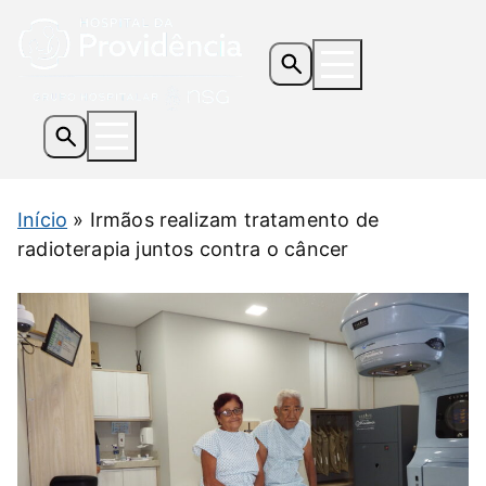
Os Hospitais
Início
»
Irmãos realizam tratamento de
Serviços e Especialidades
radioterapia juntos contra o câncer
Informações Úteis
Notícias
Contato
Doe Agora