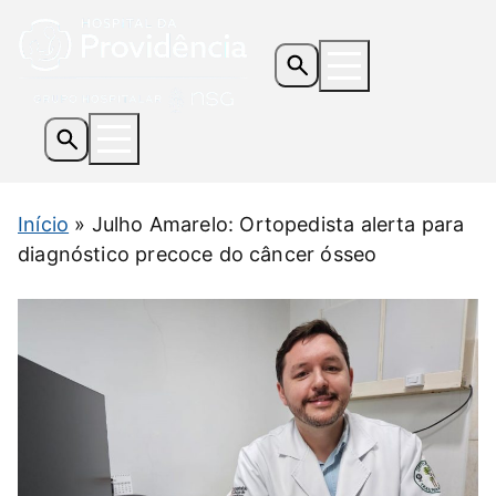
Os Hospitais
Início
»
Julho Amarelo: Ortopedista alerta para
Serviços e Especialidades
diagnóstico precoce do câncer ósseo
Informações Úteis
Notícias
Contato
Doe Agora