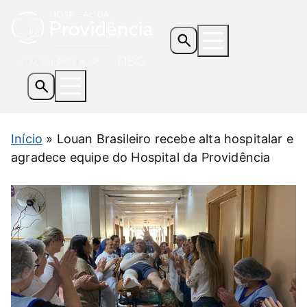
Os Hospitais
Início
»
Louan Brasileiro recebe alta hospitalar e
Serviços e Especialidades
agradece equipe do Hospital da Providência
Informações Úteis
Notícias
Contato
Doe Agora