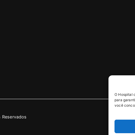
O Hospital 
para garant
você concor
os Reservados