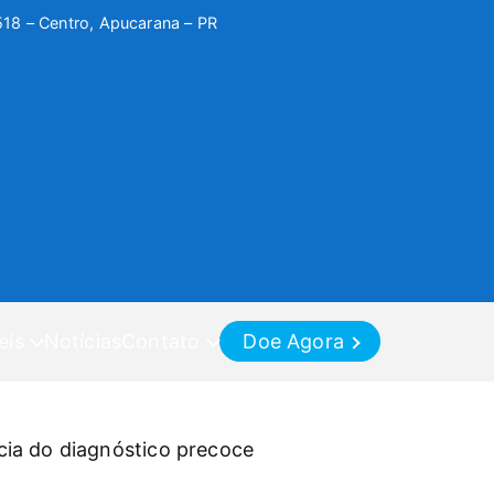
518 – Centro, Apucarana – PR
eis
Notícias
Contato
Doe Agora
ia do diagnóstico precoce