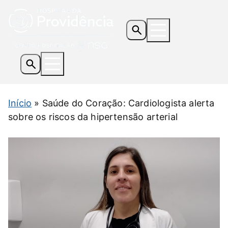
Os Hospitais
Início
»
Saúde do Coração: Cardiologista alerta
Serviços e Especialidades
sobre os riscos da hipertensão arterial
Informações Úteis
Notícias
Contato
Doe Agora