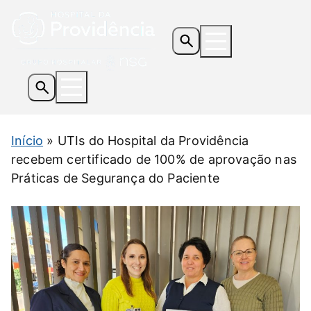
Os Hospitais
Início
»
UTIs do Hospital da Providência
Serviços e Especialidades
recebem certificado de 100% de aprovação nas
Informações Úteis
Práticas de Segurança do Paciente
Notícias
Contato
Doe Agora