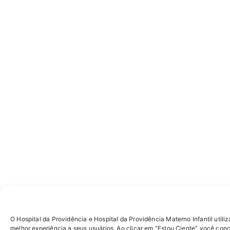
O Hospital da Providência e Hospital da Providência Materno Infantil utiliz
melhor experiência a seus usuários. Ao clicar em “Estou Ciente” você con