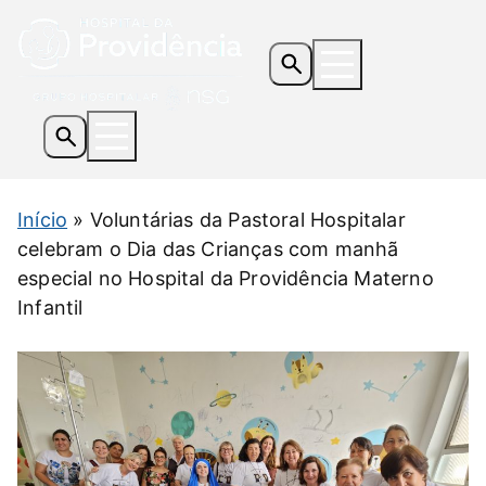
Os Hospitais
Início
»
Voluntárias da Pastoral Hospitalar
Serviços e Especialidades
celebram o Dia das Crianças com manhã
Informações Úteis
especial no Hospital da Providência Materno
Notícias
Infantil
Contato
Doe Agora