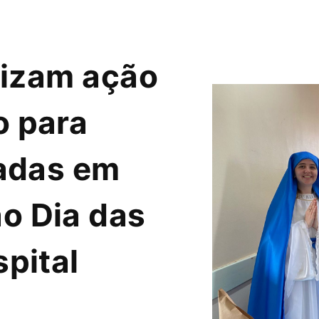
lizam ação
o para
nadas em
o Dia das
pital
l